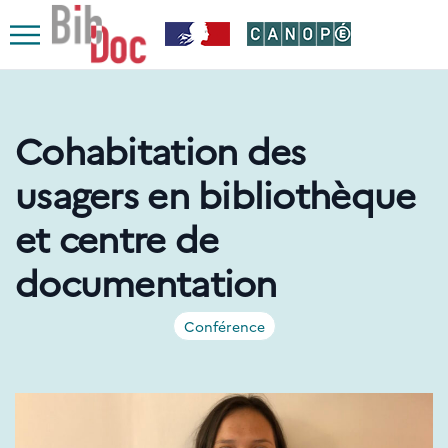
Le respect de votre vie privée est notre priorité
Ouvrir
le
menu
Cohabitation des
usagers en bibliothèque
et centre de
documentation
Conférence