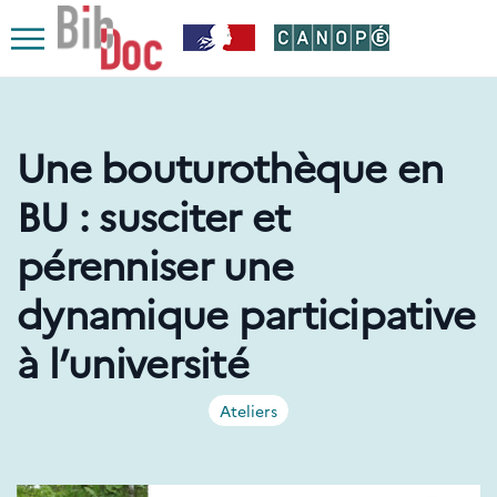
Le respect de votre vie privée est notre priorité
Ouvrir
le
menu
Une bouturothèque en
BU : susciter et
pérenniser une
dynamique participative
à l’université
Ateliers