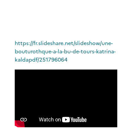
https://fr.slideshare.net/slideshow/une-
bouturothque-a-la-bu-de-tours-katrina-
kaldapdf/251796064